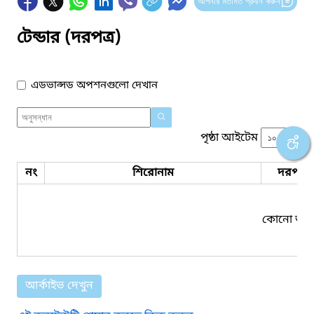
আপনার মতামত প্রদান করুন
টেন্ডার (দরপত্র)
এডভান্সড অপশনগুলো দেখান
পৃষ্ঠা আইটেম
নং
শিরোনাম
দরপত্র 
কোনো তথ্য
আর্কাইভ দেখুন