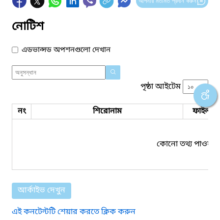
আপনার মতামত প্রদান করুন
নোটিশ
এডভান্সড অপশনগুলো দেখান
পৃষ্ঠা আইটেম
নং
শিরোনাম
ফাইল সম
কোনো তথ্য পাওয়া য
আর্কাইভ দেখুন
এই কনটেন্টটি শেয়ার করতে ক্লিক করুন